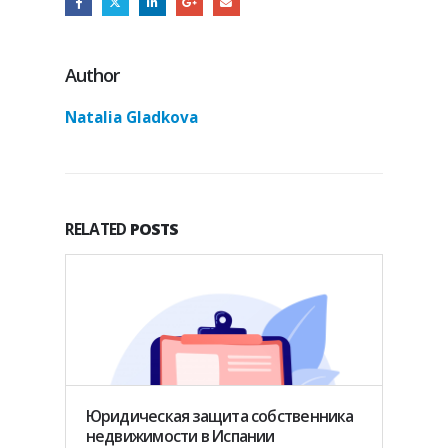
Author
Natalia Gladkova
RELATED
POSTS
Юридическая защита собственника
Что т
недвижимости в Испании
его е