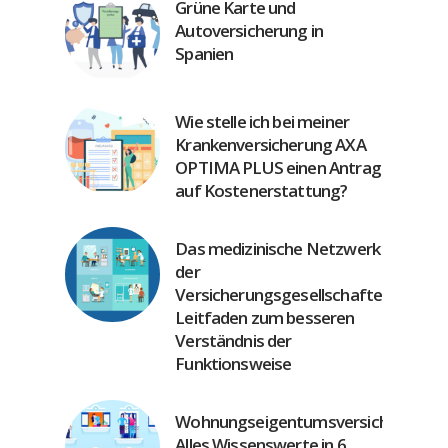
Grüne Karte und
Autoversicherung in
Spanien
Wie stelle ich bei meiner
Krankenversicherung AXA
OPTIMA PLUS einen Antrag
auf Kostenerstattung?
Das medizinische Netzwerk
der
Versicherungsgesellschaften:
Leitfaden zum besseren
Verständnis der
Funktionsweise
Wohnungseigentumsversicherung:
Alles Wissenswerte in 6