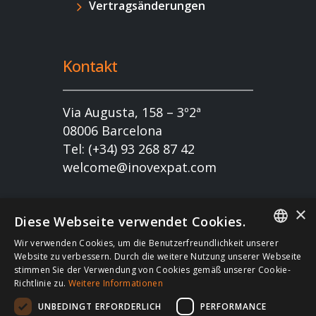
Vertragsänderungen
Kontakt
Via Augusta, 158 – 3º2ª
08006 Barcelona
Tel: (+34) 93 268 87 42
welcome@inovexpat.com
×
Diese Webseite verwendet Cookies.
Wir verwenden Cookies, um die Benutzerfreundlichkeit unserer
FRENCH
Website zu verbessern. Durch die weitere Nutzung unserer Webseite
stimmen Sie der Verwendung von Cookies gemäß unserer Cookie-
Copyright 2022 INOV es una correduría de seguros
SPANISH
Richtlinie zu.
Weitere Informationen
dedicada a los expatriados viviendo en España y
ENGLISH
UNBEDINGT ERFORDERLICH
PERFORMANCE
Portugal. Disfruta de los mejores seguros de salud,