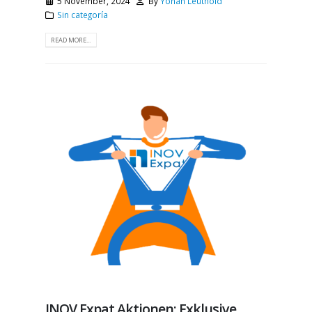
5 November, 2024
By
Yohan Leuthold
Sin categoría
READ MORE...
INOV Expat Aktionen: Exklusive