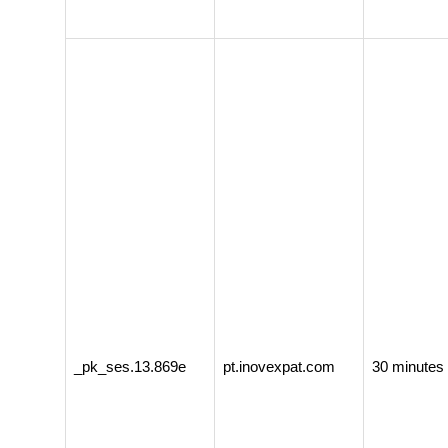
_pk_ses.13.869e
pt.inovexpat.com
30 minutes