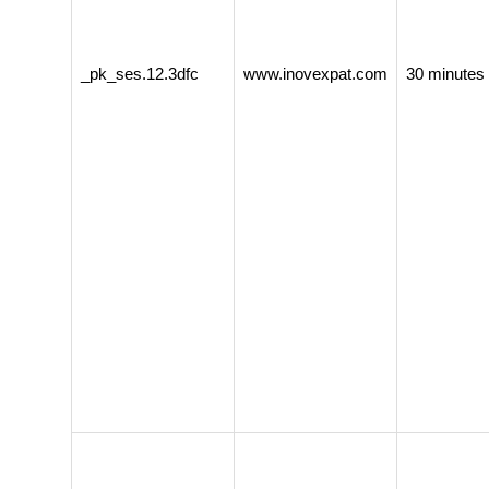
_pk_ses.12.3dfc
www.inovexpat.com
30 minutes