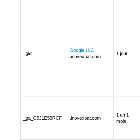
Google LLC
_gid
1 jour
.inovexpat.com
1 an 1
_ga_C5J1E59RCF
.inovexpat.com
mois