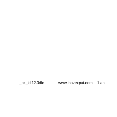
_pk_id.12.3dfc
www.inovexpat.com
1 an