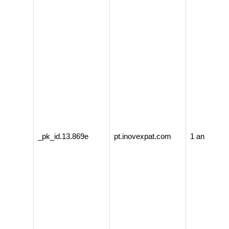
_pk_id.13.869e
pt.inovexpat.com
1 an