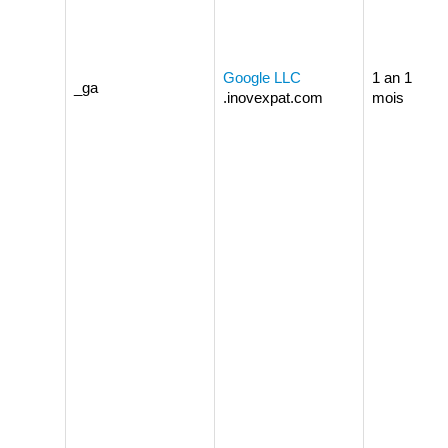
Google LLC
1 an 1
_ga
.inovexpat.com
mois