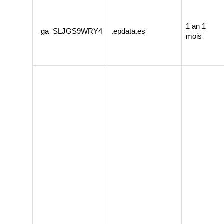
1 an 1
_ga_SLJGS9WRY4
.epdata.es
mois