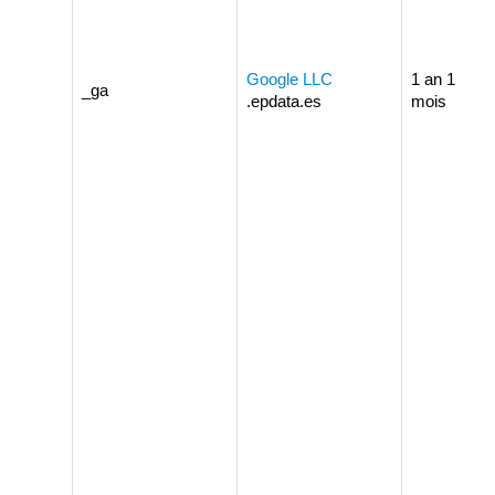
Google LLC
1 an 1
_ga
.epdata.es
mois