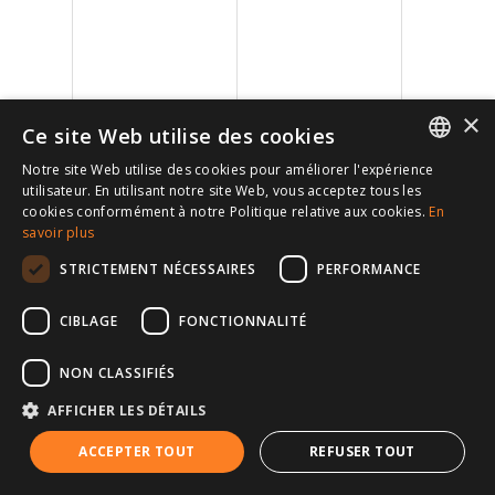
×
Ce site Web utilise des cookies
Notre site Web utilise des cookies pour améliorer l'expérience
Ciblage
FRENCH
utilisateur. En utilisant notre site Web, vous acceptez tous les
cookies conformément à notre Politique relative aux cookies.
En
SPANISH
savoir plus
Fournisseur /
Nom
Expira
Domaine
ENGLISH
STRICTEMENT NÉCESSAIRES
PERFORMANCE
RUSSIAN
CIBLAGE
FONCTIONNALITÉ
GERMAN
NON CLASSIFIÉS
AFFICHER LES DÉTAILS
ACCEPTER TOUT
REFUSER TOUT