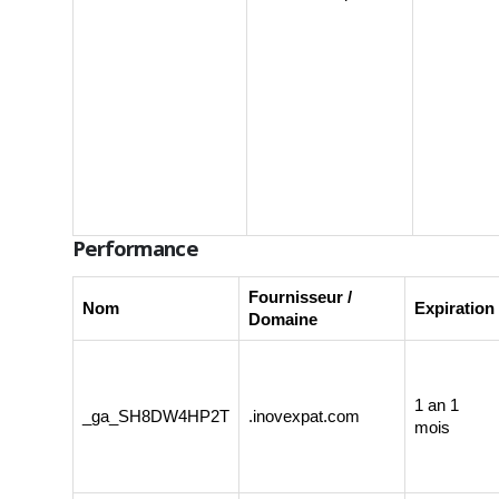
Performance
Fournisseur /
Nom
Expiration
Domaine
1 an 1
_ga_SH8DW4HP2T
.inovexpat.com
mois