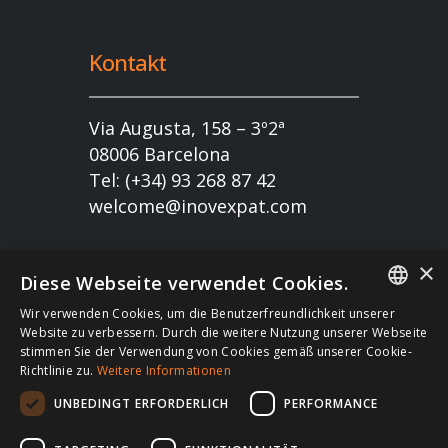
Kontakt
Via Augusta, 158 – 3º2ª
08006 Barcelona
Tel: (+34) 93 268 87 42
welcome@inovexpat.com
×
Diese Webseite verwendet Cookies.
Wir verwenden Cookies, um die Benutzerfreundlichkeit unserer
FRENCH
Website zu verbessern. Durch die weitere Nutzung unserer Webseite
stimmen Sie der Verwendung von Cookies gemäß unserer Cookie-
Copyright 2022 INOV es una correduría de seguros
SPANISH
Richtlinie zu.
Weitere Informationen
dedicada a los expatriados viviendo en España y
ENGLISH
UNBEDINGT ERFORDERLICH
PERFORMANCE
Portugal. Disfruta de los mejores seguros de salud,
RUSSIAN
coche, hogar, vida, RC, viajes, empresa… en España