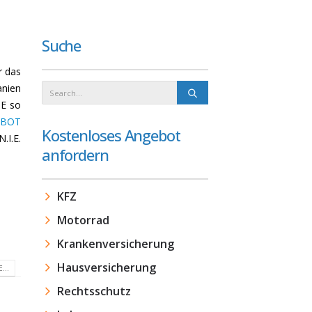
Suche
r das
nien
IE so
EBOT
Kostenloses Angebot
N.I.E.
anfordern
KFZ
Motorrad
Krankenversicherung
Hausversicherung
...
Rechtsschutz