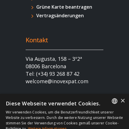
Grüne Karte beantragen
Vertragsänderungen
Kontakt
Via Augusta, 158 – 3º2ª
08006 Barcelona
Tel: (+34) 93 268 87 42
welcome@inovexpat.com
×
Diese Webseite verwendet Cookies.
Wir verwenden Cookies, um die Benutzerfreundlichkeit unserer
FRENCH
Website zu verbessern. Durch die weitere Nutzung unserer Webseite
stimmen Sie der Verwendung von Cookies gemäß unserer Cookie-
Copyright 2022 INOV es una correduría de seguros
SPANISH
Richtlinie zu.
Weitere Informationen