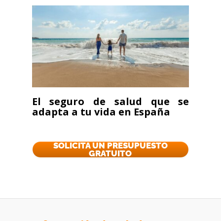
Presupuesto seguros de
salud España
Asegurado Principal
El seguro de salud que se
adapta a tu vida en España
Fecha de nacimiento
*
SOLICITA UN PRESUPUESTO
Sexo:
*
GRATUITO
Hombre
Mujer
Fumador:
*
Si
No