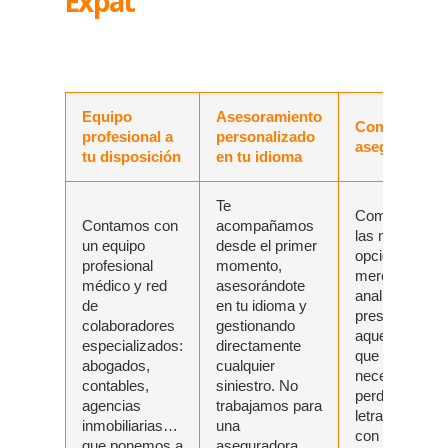
Expat
Equipo
Asesoramiento
Comparativa
profesional a
personalizado
aseguradora
tu disposición
en tu idioma
Te
Comparamos p
Contamos con
acompañamos
las mejores
un equipo
desde el primer
opciones del
profesional
momento,
mercado, las
médico y red
asesorándote
analizamos y 
de
en tu idioma y
presentamos 
colaboradores
gestionando
aquellas opci
especializados:
directamente
que se ajusten
abogados,
cualquier
necesidades, 
contables,
siniestro. No
perder tiempo 
agencias
trabajamos para
letra pequeña.
inmobiliarias…
una
con total conf
que ponemos a
aseguradora,