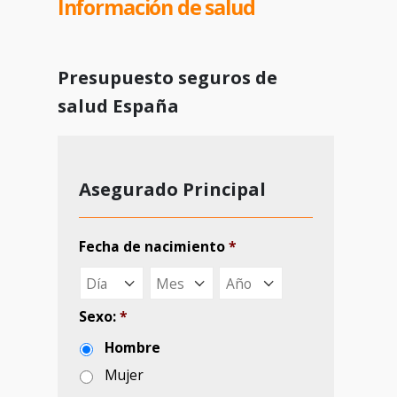
Información de salud
Profesión
*
Otros Asegurados
Cónyuge
Si
No
Numero de hijos
Sus Datos Personales
Nombre