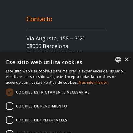
Contacto
Via Augusta, 158 – 3º2ª
08006 Barcelona
Tel: (+34) 93 268 87 42
×
welcome@inovexpat.com
Ese sitio web utiliza cookies
Este sitio web usa cookies para mejorar la experiencia del usuario.
FRENCH
Al utilizar nuestro sitio web, usted acepta todas las cookies de
acuerdo con nuestra Política de cookies.
Más información
SPANISH
COOKIES ESTRICTAMENTE NECESARIAS
ENGLISH
RUSSIAN
COOKIES DE RENDIMIENTO
Copyright 2022 INOV es una correduría de seguros
dedicada a los expatriados viviendo en España y
GERMAN
COOKIES DE PREFERENCIAS
Portugal. Disfruta de los mejores seguros de salud,
coche, hogar, vida, RC, viajes, empresa… en España