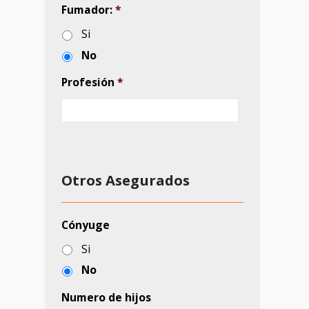
Apellido
*
DNI/NIE
Email
*
Teléfono
*
Ciudad
*
Código postal
*
Política de privacidad
*
He leído y acepto la política de