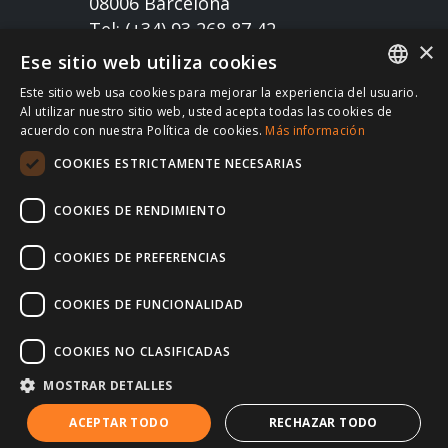
08006 Barcelona
Tel: (+34) 93 268 87 42
×
welcome@inovexpat.com
Ese sitio web utiliza cookies
Este sitio web usa cookies para mejorar la experiencia del usuario.
FRENCH
Al utilizar nuestro sitio web, usted acepta todas las cookies de
acuerdo con nuestra Política de cookies.
Más información
SPANISH
COOKIES ESTRICTAMENTE NECESARIAS
ENGLISH
RUSSIAN
COOKIES DE RENDIMIENTO
Copyright 2022 INOV es una correduría de seguros
dedicada a los expatriados viviendo en España y
GERMAN
COOKIES DE PREFERENCIAS
Portugal. Disfruta de los mejores seguros de salud,
coche, hogar, vida, RC, viajes, empresa… en España
COOKIES DE FUNCIONALIDAD
y en Portugal. Te atendemos siempre en tu idioma |
Política de privacidad
Política de Cookies
|
COOKIES NO CLASIFICADAS
Aviso Legal
|
MOSTRAR DETALLES
ACEPTAR TODO
RECHAZAR TODO