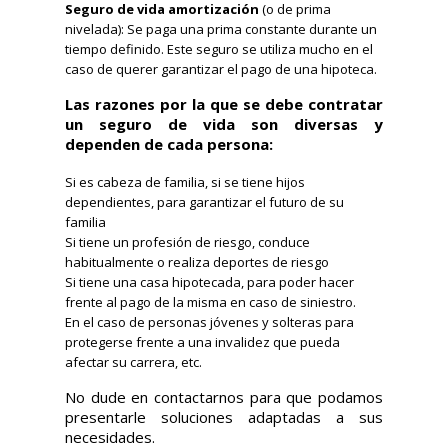
Seguro de vida amortización
(o de prima
nivelada): Se paga una prima constante durante un
tiempo definido. Este seguro se utiliza mucho en el
caso de querer garantizar el pago de una hipoteca.
Las razones por la que se debe contratar
un seguro de vida son diversas y
dependen de cada persona:
Si es cabeza de familia, si se tiene hijos
dependientes, para garantizar el futuro de su
familia
Si tiene un profesión de riesgo, conduce
habitualmente o realiza deportes de riesgo
Presupuesto de Seguro de
Si tiene una casa hipotecada, para poder hacer
Vida
frente al pago de la misma en caso de siniestro.
En el caso de personas jóvenes y solteras para
protegerse frente a una invalidez que pueda
afectar su carrera, etc.
Sus Datos Personales
No dude en contactarnos para que podamos
presentarle soluciones adaptadas a sus
Nombre
necesidades.