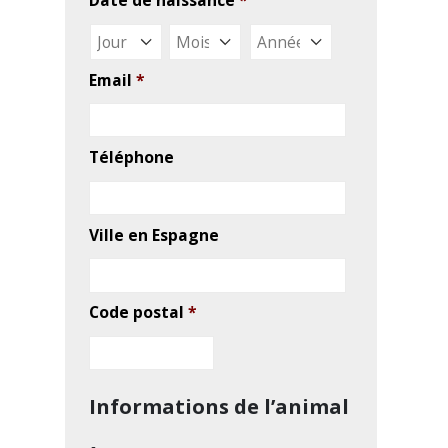
Code postal
*
Informations de l’animal
à assurer
Nom de votre animal de
compagnie
S´agit-il d´un
*
Race
Date de naissance
*