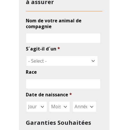
Garanties Souhaitées
Assurance souhaitée
*
Responsabilité civile
Accident
Maladie
Politique de confidentialité
*
J'ai lu et accepte la politique de
confidentialité
J’autorise INOV
J’autorise INOV au traitement
de mes données personnelles
afin de répondre à mes
demandes et de me maintenir
informé de leurs services.