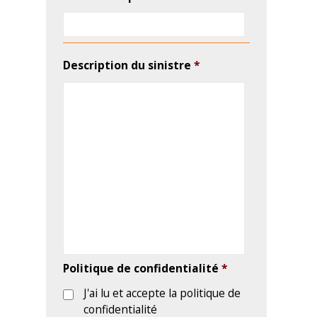
Politique de confidentialité
*
J'ai lu et accepte la politique de
confidentialité
J’autorise INOV
J’autorise INOV au traitement
de mes données personnelles
afin de répondre à mes
demandes et de me maintenir
informé de leurs services.