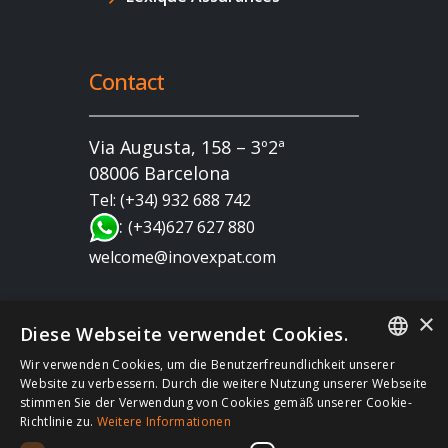
Contact
Via Augusta, 158 – 3º2ª
08006 Barcelona
Tel: (+34) 932 688 742
:
(+34)627 627 880
welcome@inovexpat.com
×
Diese Webseite verwendet Cookies.
Wir verwenden Cookies, um die Benutzerfreundlichkeit unserer
FRENCH
Website zu verbessern. Durch die weitere Nutzung unserer Webseite
stimmen Sie der Verwendung von Cookies gemäß unserer Cookie-
Copyright 2022 INOV es una correduría de seguros
SPANISH
Richtlinie zu.
Weitere Informationen
dedicada a los expatriados viviendo en España y
ENGLISH