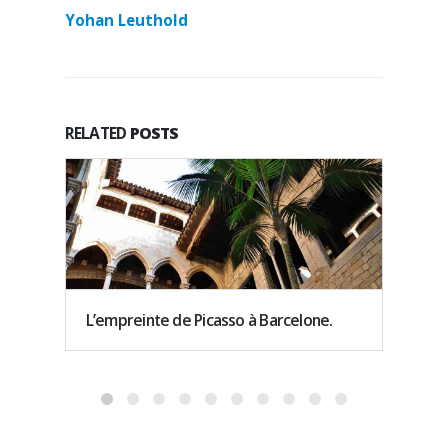
Yohan Leuthold
RELATED
POSTS
L’empreinte de Picasso à Barcelone.
Que fa
end d