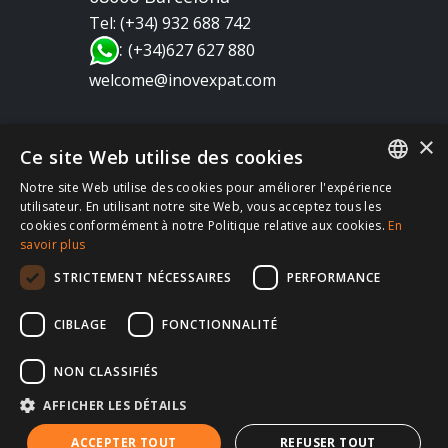
Tel: (+34) 932 688 742
:
(+34)627 627 880
welcome@inovexpat.com
×
Ce site Web utilise des cookies
Notre site Web utilise des cookies pour améliorer l'expérience
FRENCH
utilisateur. En utilisant notre site Web, vous acceptez tous les
cookies conformément à notre Politique relative aux cookies.
En
Copyright 2022 INOV es una correduría de seguros
SPANISH
savoir plus
dedicada a los expatriados viviendo en España y
ENGLISH
STRICTEMENT NÉCESSAIRES
PERFORMANCE
Portugal. Disfruta de los mejores seguros de salud,
RUSSIAN
coche, hogar, vida, RC, viajes, empresa… en España
CIBLAGE
FONCTIONNALITÉ
GERMAN
y en Portugal. Te atendemos siempre en tu idioma |
Política de privacidad
Política de Cookies
|
NON CLASSIFIÉS
Aviso Legal
|
AFFICHER LES DÉTAILS
ACCEPTER TOUT
REFUSER TOUT