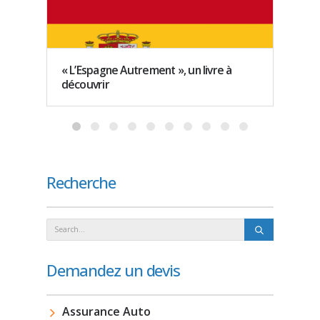
« L’Espagne Autrement », un livre à
Coron
découvrir
assura
Recherche
Demandez un devis
Assurance Auto