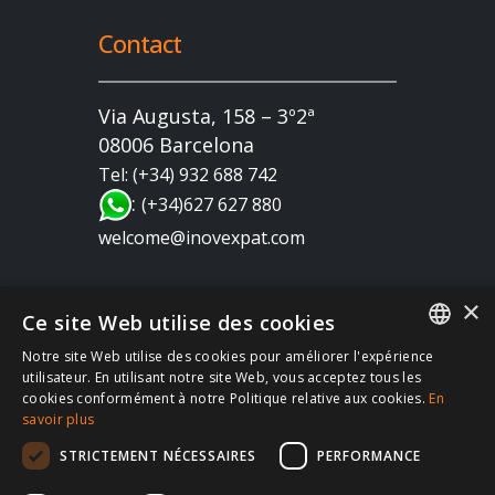
Contact
Via Augusta, 158 – 3º2ª
08006 Barcelona
Tel: (+34) 932 688 742
:
(+34)627 627 880
welcome@inovexpat.com
×
Ce site Web utilise des cookies
Notre site Web utilise des cookies pour améliorer l'expérience
FRENCH
utilisateur. En utilisant notre site Web, vous acceptez tous les
cookies conformément à notre Politique relative aux cookies.
En
Copyright 2022 INOV es una correduría de seguros
SPANISH
savoir plus
dedicada a los expatriados viviendo en España y
ENGLISH
STRICTEMENT NÉCESSAIRES
PERFORMANCE
Portugal. Disfruta de los mejores seguros de salud,
RUSSIAN