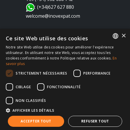
:
(+34)627 627 880
welcome@inovexpat.com
×
Ce site Web utilise des cookies
Notre site Web utilise des cookies pour améliorer l'expérience
FRENCH
utilisateur. En utilisant notre site Web, vous acceptez tous les
cookies conformément à notre Politique relative aux cookies.
En
Copyright 2022 INOV es una correduría de seguros
SPANISH
savoir plus
dedicada a los expatriados viviendo en España y
ENGLISH
STRICTEMENT NÉCESSAIRES
PERFORMANCE
Portugal. Disfruta de los mejores seguros de salud,
RUSSIAN
coche, hogar, vida, RC, viajes, empresa… en España
CIBLAGE
FONCTIONNALITÉ
GERMAN
y en Portugal. Te atendemos siempre en tu idioma |
Política de privacidad
Política de Cookies
|
NON CLASSIFIÉS
Aviso Legal
|
AFFICHER LES DÉTAILS
ACCEPTER TOUT
REFUSER TOUT