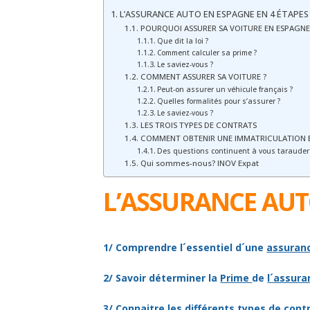
L’ASSURANCE AUTO EN ESPAGNE EN 4 ÉTAPES
POURQUOI ASSURER SA VOITURE EN ESPAGNE
Que dit la loi ?
Comment calculer sa prime ?
Le saviez-vous ?
COMMENT ASSURER SA VOITURE ?
Peut-on assurer un véhicule français ?
Quelles formalités pour s’assurer ?
Le saviez-vous ?
LES TROIS TYPES DE CONTRATS
COMMENT OBTENIR UNE IMMATRICULATION 
Des questions continuent à vous tarauder 
Qui sommes-nous? INOV Expat
L’ASSURANCE AUT
1/ Comprendre l´essentiel d´une
assuran
2/ Savoir déterminer la
Prime
de
l´assur
3/ Connaitre les différents
types de cont