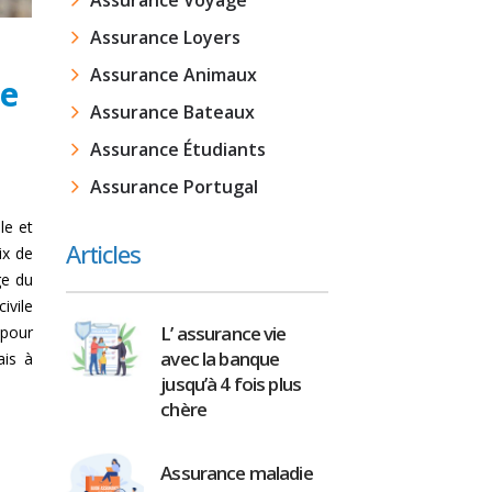
Assurance Voyage
Assurance Loyers
Assurance Animaux
ce
Assurance Bateaux
Assurance Étudiants
Assurance Portugal
le et
Articles
ix de
ge du
ivile
L’ assurance vie
 pour
avec la banque
ais à
jusqu’à 4 fois plus
chère
Assurance maladie