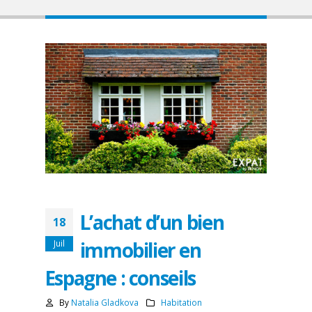
L’achat d’un bien
18
immobilier en
Juil
Espagne : conseils
By
Natalia Gladkova
Habitation