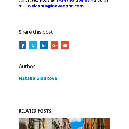
contactez-nous au
(+34) 93 268 87 42
ou par
mail
welcome@inovexpat.com
Share this post
Author
Natalia Gladkova
RELATED
POSTS